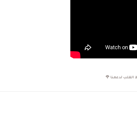
القلب لدعمنا 🌹