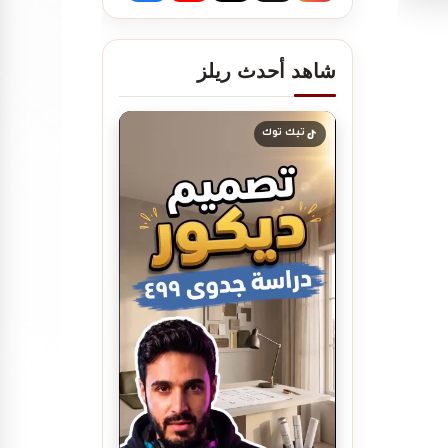
شاهد أحدث ريلز
تصميم ديكور صيدلية
مستلزمات العناية
تيك توك
تصميم بوفيه مودرن
تصميم ديكور بوفية و كافيتيريا