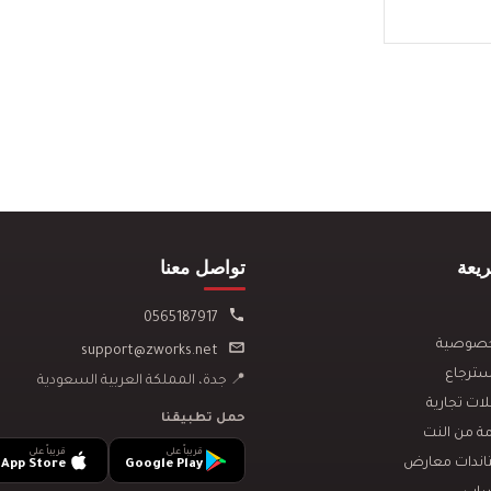
يعة
تواصل معنا
0565187917
خصوصية
support@zworks.net
سترجاع
📍 جدة، المملكة العربية السعودية
ت تجارية
حمل تطبيقنا
ة من النت
قريباً على
قريباً على
ندات معارض
App Store
Google Play