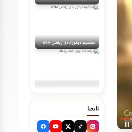
تصميم ديكور نادي رياضي GYM
دراسة جدوى لمشروعك
تابعنا
تصميم ديكور كوفي شوب