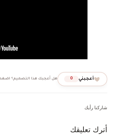
أعجبني
0
هل أعجبك هذا التصميم؟ اضغط 
شاركنا رأيك
أترك تعليقك