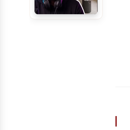
مغسلة سيارات يدوية و
اتوماتيكية ديكور مودرن
اراباح مشروع سوبرماركت
تصميم ديكور سينما منزلية