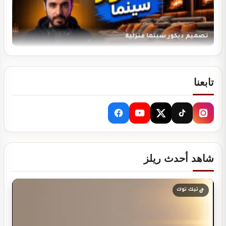
تصميم ديكور سينما منزلية
تابعنا
تصميم ديكور مدينة العاب مائية
شاهد أحدث ريلز
تصميم ديكور نادي رياضي GYM
تيك توك