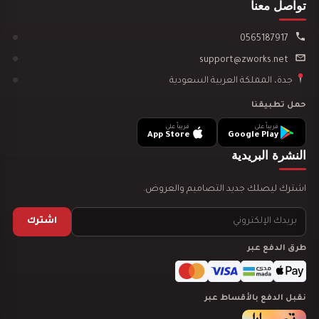
تواصل معنا
تصميم ديكور مكتبة وقرطاسية يجذب العملاء ويزيد…
0565187917
support@zworks.net
جدة، المملكة العربية السعودية
حمل تطبيقنا
قريباً على
قريباً على
App Store
Google Play
تصميم ديكور سينما منزلية
النشرة البريدية
اشترك ليصلك جديد التصاميم والعروض.
اشترك
تصميم ديكور مدينة العاب مائية
طرق الدفع عبر
نقبل الدفع بالأقساط عبر