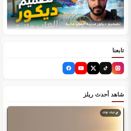
تصميم ديكور مدينة العاب مائية
تابعنا
تصميم ديكور نادي رياضي GYM
شاهد أحدث ريلز
دراسة جدوى لمشروعك
تيك توك