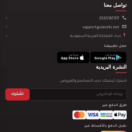
تواصل معنا
0565187917
تصميم ديكور سينما منزلية
support@zworks.net
جدة، المملكة العربية السعودية
حمل تطبيقنا
قريباً على
قريباً على
App Store
Google Play
تصميم ديكور مدينة العاب مائية
النشرة البريدية
اشترك ليصلك جديد التصاميم والعروض.
اشترك
طرق الدفع عبر
تصميم ديكور نادي رياضي GYM
نقبل الدفع بالأقساط عبر