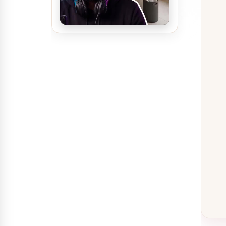
تصميم ديكور بوفية و كافيتيريا
مغسلة سيارات يدوية و
اتوماتيكية ديكور مودرن
تصميم ديكور مطعم مندي
يجذب العملاء ويرفع…