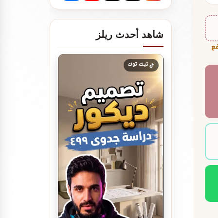
شاهد أحدث ريلز
فع
تصميم ديكور كوفي شوب مودرن
تيك توك
| أفكار…
دراسة جدوى لمشروعك
تصميم بوفيه مودرن