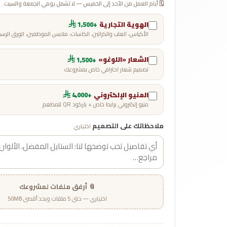
🗓️ أيام العمل من الأحد إلى الخميس — لا تشمل يومي الجمعة والسبت.
الهوية التجارية
+1,500
الأكياس، العلب والكراتين، الكاسات، ملابس الموظفين، الورق الرس
الشعار «اللوغو»
+1,500
تصميم شعار احترافي خاص بمشروعك
المنيو الإلكتروني
+4,000
منيو إلكتروني برابط خاص + باركود QR للمطعم
ملاحظاتك على التصميم
اختياري
📎 أرفق ملفات لمشروعك
اختياري — حتى 5 ملفات وبحد أقصى 50MB