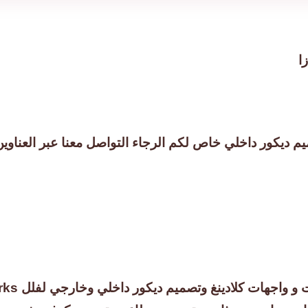
ا
م ديكور داخلي خاص لكم الرجاء التواصل معنا عبر العناوين
Zworks للديكور – تصميم ديكور محلات تجارية 