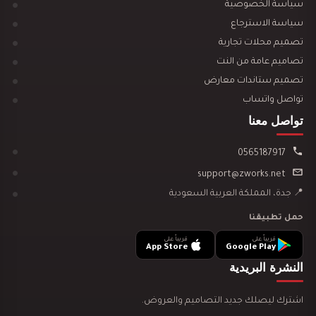
سياسة الخصوصية
سياسة الاسترجاع
تصميم محلات تجارية
تصميم ديكور مكتبة وقرطاسية يجذب العملاء ويزيد…
تصاميم عامة من النت
تصميم ستاندات معارض
تواصل واتساب
تواصل معنا
0565187917
تصميم ديكور سينما منزلية
support@zworks.net
📍 جدة، المملكة العربية السعودية
حمل تطبيقنا
قريباً على
قريباً على
App Store
Google Play
النشرة البريدية
تصميم ديكور مدينة العاب مائية
اشترك ليصلك جديد التصاميم والعروض.