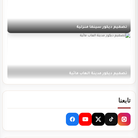
تصميم ديكور سينما منزلية
تصميم ديكور مدينة العاب مائية
تابعنا
تصميم ديكور نادي رياضي GYM