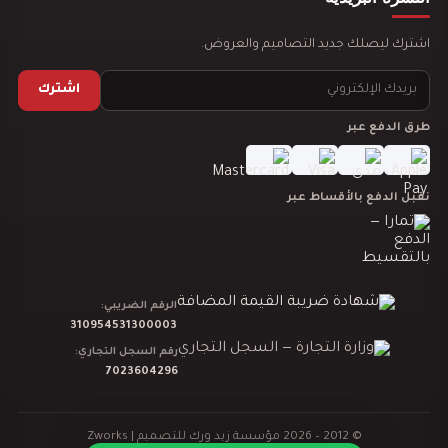
اشترك ليصلك جديد التصاميم والعروض.
اشترك
طرق الدفع عبر
تصميم ديكور نادي رياضي GYM
نقبل الدفع بالأقساط عبر
دراسة جدوى لمشروعك
الرقم الضريبي:
310954531300003
رقم السجل التجاري:
7023604296
© 2012 – 2026 مؤسسة زيد ورك للتصميم |
Zworks
تصميم ديكور كوفي شوب