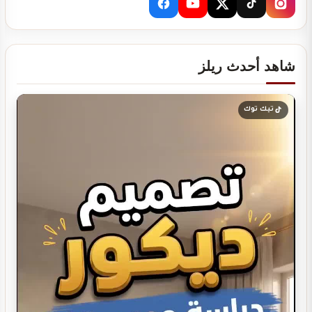
شاهد أحدث ريلز
دراسة جدوى لمشروعك
تيك توك
تصميم ديكور كوفي شوب
تصميم ديكور صيدلية مستلزمات العناية