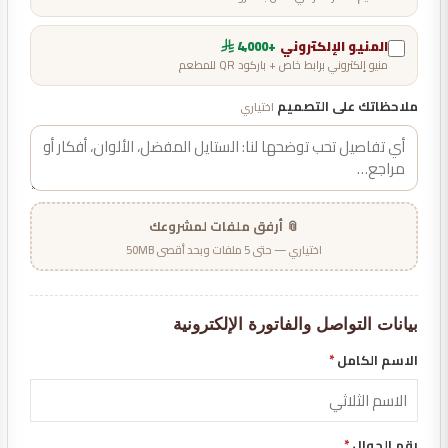
المنيو الإلكتروني
+4,000
منيو إلكتروني برابط خاص + باركود QR للمطعم
ملاحظاتك على التصميم
اختياري
📎 أرفق ملفات لمشروعك
اختياري — حتى 5 ملفات وبحد أقصى 50MB
بيانات التواصل والفاتورة الإلكترونية
الاسم الكامل
*
رقم الجوال
*