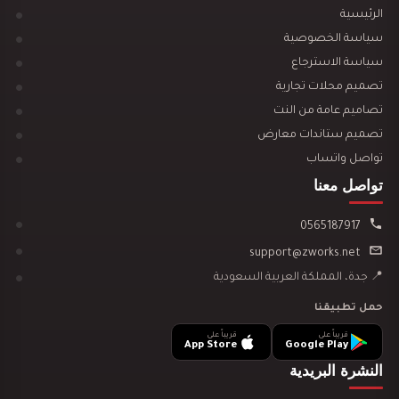
الرئيسية
سياسة الخصوصية
سياسة الاسترجاع
تصميم محلات تجارية
تصميم ديكور مكتبة وقرطاسية يجذب العملاء ويزيد…
تصاميم عامة من النت
تصميم ستاندات معارض
تواصل واتساب
تواصل معنا
0565187917
تصميم ديكور مطعم مندي يجذب العملاء ويرفع…
support@zworks.net
📍 جدة، المملكة العربية السعودية
حمل تطبيقنا
قريباً على
قريباً على
App Store
Google Play
تصميم ديكور مطعم بروست يجذب العملاء ويرفع…
النشرة البريدية