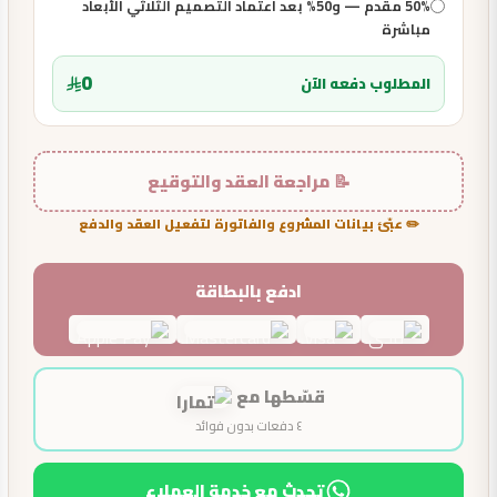
50% مقدم — و50% بعد اعتماد التصميم الثلاثي الأبعاد
مباشرة
0
المطلوب دفعه الآن
📝 مراجعة العقد والتوقيع
✏️ عبّئ بيانات المشروع والفاتورة لتفعيل العقد والدفع
ادفع بالبطاقة
قسّطها مع
٤ دفعات بدون فوائد
تحدث مع خدمة العملاء