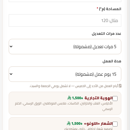
المساحة (م²)
*
عدد مرات التعديل
مدة العمل
🗓️ أيام العمل من الأحد إلى الخميس — لا تشمل يومي الجمعة والسبت.
الهوية التجارية
+1,500
الأكياس، العلب والكراتين، الكاسات، ملابس الموظفين، الورق الرسمي، الختم
الرسمي
الشعار «اللوغو»
+1,500
تصميم شعار احترافي خاص بمشروعك