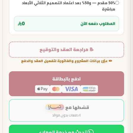
50% مقدم — و50% بعد اعتماد التصميم الثلاثي الأبعاد
مباشرة
0
المطلوب دفعه الآن
📝 مراجعة العقد والتوقيع
✏️ عبّئ بيانات المشروع والفاتورة لتفعيل العقد والدفع
ادفع بالبطاقة
قسّطها مع
٤ دفعات بدون فوائد
تحدث مع خدمة العملاء