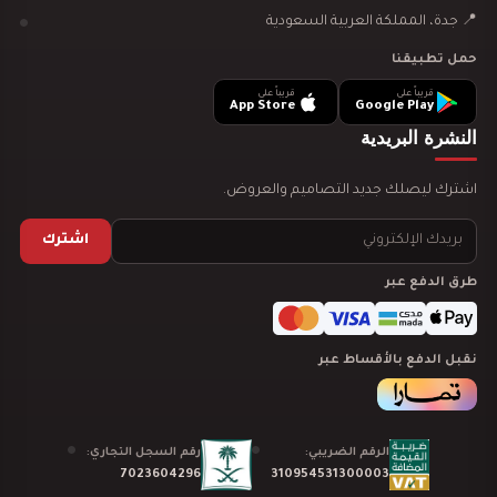
📍 جدة، المملكة العربية السعودية
حمل تطبيقنا
قريباً على
قريباً على
App Store
Google Play
النشرة البريدية
تصميم ديكور مطعم بروست يجذب العملاء ويرفع…
اشترك ليصلك جديد التصاميم والعروض.
اشترك
طرق الدفع عبر
تصميم ديكور مطعم شاورما يجذب العملاء ويرفع…
نقبل الدفع بالأقساط عبر
الرقم الضريبي:
رقم السجل التجاري:
7023604296
310954531300003
تصميم ديكور مطعم برجر يجذب العملاء ويرفع…