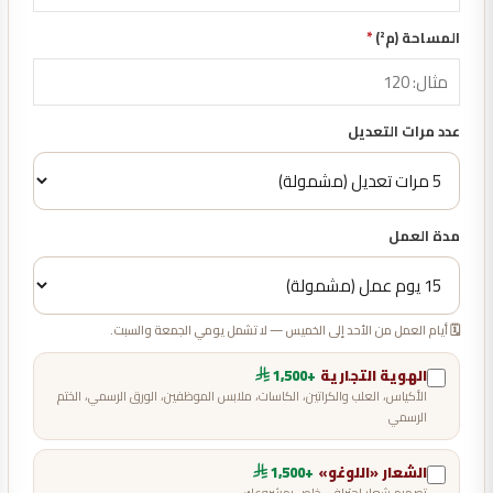
المساحة (م²)
*
عدد مرات التعديل
مدة العمل
🗓️ أيام العمل من الأحد إلى الخميس — لا تشمل يومي الجمعة والسبت.
الهوية التجارية
+1,500
الأكياس، العلب والكراتين، الكاسات، ملابس الموظفين، الورق الرسمي، الختم
الرسمي
الشعار «اللوغو»
+1,500
تصميم شعار احترافي خاص بمشروعك