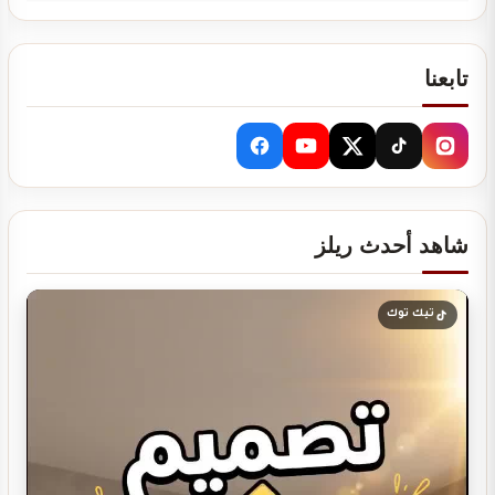
تابعنا
تصميم ديكور مطعم شاورما يجذب العملاء ويرفع…
شاهد أحدث ريلز
تصميم ديكور مطعم برجر يجذب العملاء ويرفع…
تيك توك
تصميم ديكور مطعم مندي عصري يجذب الزبائن…