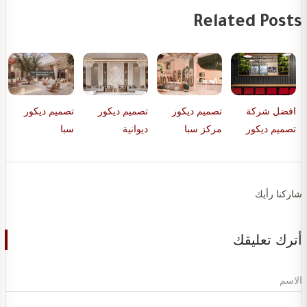
Related Posts
افضل شركة
تصميم ديكور
تصميم ديكور
تصميم ديكور
تصميم ديكور
مركز سبا
ديوانية
سبا
شاركنا رأيك
أترك تعليقك
الاسم