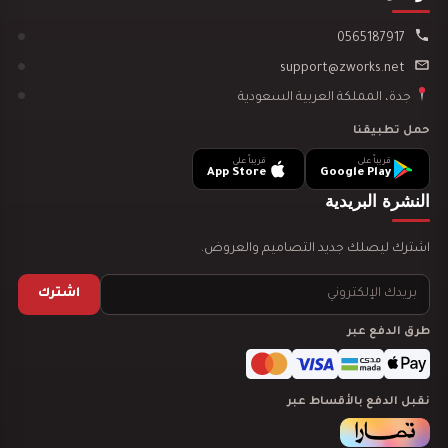
0565187917
support@zworks.net
جدة، المملكة العربية السعودية
تصميم ديكور مدينة العاب مائية
حمل تطبيقنا
قريباً على
قريباً على
App Store
Google Play
النشرة البريدية
اشترك ليصلك جديد التصاميم والعروض.
تصميم ديكور نادي رياضي GYM
اشترك
طرق الدفع عبر
نقبل الدفع بالأقساط عبر
دراسة جدوى لمشروعك