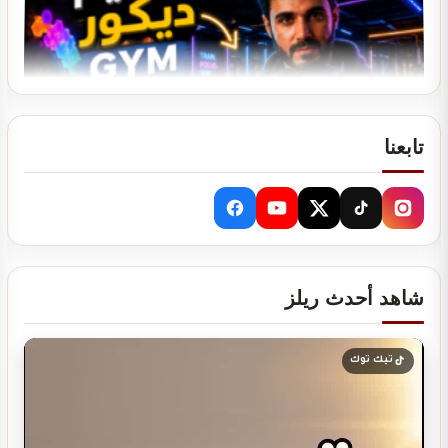
تصميم ديكور نادي رياضي GYM
تابعنا
دراسة جدوى لمشروعك
شاهد أحدث ريلز
تيك توك
تصميم ديكور كوفي شوب