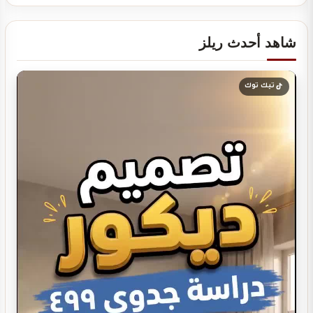
شاهد أحدث ريلز
تصميم ديكور صيدلية مستلزمات العناية
تيك توك
تصميم بوفيه مودرن
تصميم ديكور بوفية و كافيتيريا