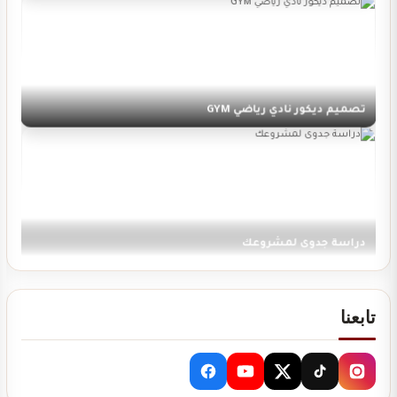
تصميم ديكور نادي رياضي GYM
دراسة جدوى لمشروعك
تابعنا
تصميم ديكور كوفي شوب