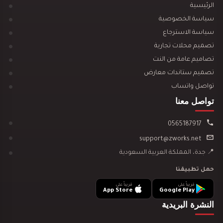
الرئيسية
سياسة الخصوصية
سياسة الاسترجاع
تصميم محلات تجارية
تصميم ديكور مدينة العاب مائية
تصاميم عامة من النت
تصميم ستاندات معارض
تواصل واتساب
تواصل معنا
0565187917
تصميم ديكور نادي رياضي GYM
support@zworks.net
📍 جدة، المملكة العربية السعودية
حمل تطبيقنا
قريباً على
قريباً على
App Store
Google Play
النشرة البريدية
دراسة جدوى لمشروعك