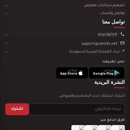
تصميم ستاندات معارض
تواصل واتساب
تواصل معنا
0565187917
تصميم ديكور مكتبة وقرطاسية يجذب العملاء ويزيد…
support@zworks.net
📍 جدة، المملكة العربية السعودية
حمل تطبيقنا
قريباً على
قريباً على
App Store
Google Play
النشرة البريدية
تصميم ديكور سينما منزلية
اشترك ليصلك جديد التصاميم والعروض.
اشترك
طرق الدفع عبر