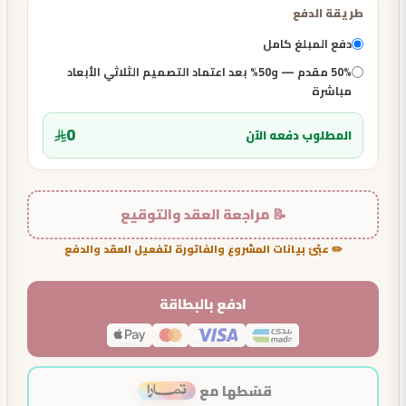
طريقة الدفع
دفع المبلغ كامل
50% مقدم — و50% بعد اعتماد التصميم الثلاثي الأبعاد
مباشرة
0
المطلوب دفعه الآن
📝 مراجعة العقد والتوقيع
✏️ عبّئ بيانات المشروع والفاتورة لتفعيل العقد والدفع
ادفع بالبطاقة
قسّطها مع