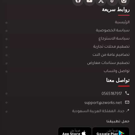
روابط سريعة
تصميم ديكور محل ألعاب أطفال مودرن
الرئيسية
سياسة الخصوصية
سياسة الاسترجاع
تصميم محلات تجارية
تصاميم عامة من النت
تصميم ديكور مكتبة وقرطاسية يجذب العملاء ويزيد…
تصميم ستاندات معارض
تواصل واتساب
تواصل معنا
0565187917
support@zworks.net
تصميم ديكور سينما منزلية
📍 جدة، المملكة العربية السعودية
حمل تطبيقنا
قريباً على
قريباً على
App Store
Google Play