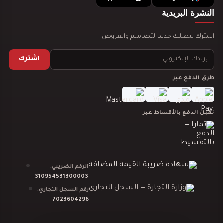
النشرة البريدية
تصميم ديكور مدينة العاب مائية
اشترك ليصلك جديد التصاميم والعروض.
اشترك
طرق الدفع عبر
تصميم ديكور نادي رياضي GYM
نقبل الدفع بالأقساط عبر
الرقم الضريبي:
دراسة جدوى لمشروعك
310954531300003
رقم السجل التجاري:
7023604296