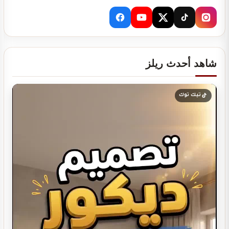
تصميم ديكور نادي رياضي GYM
شاهد أحدث ريلز
دراسة جدوى لمشروعك
تيك توك
تصميم ديكور كوفي شوب