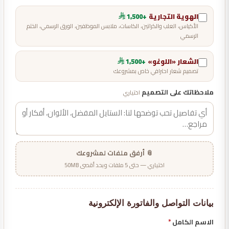
الهوية التجارية
+1,500
الأكياس، العلب والكراتين، الكاسات، ملابس الموظفين، الورق الرسمي، الختم
الرسمي
الشعار «اللوغو»
+1,500
تصميم شعار احترافي خاص بمشروعك
ملاحظاتك على التصميم
اختياري
📎 أرفق ملفات لمشروعك
اختياري — حتى 5 ملفات وبحد أقصى 50MB
بيانات التواصل والفاتورة الإلكترونية
الاسم الكامل
*