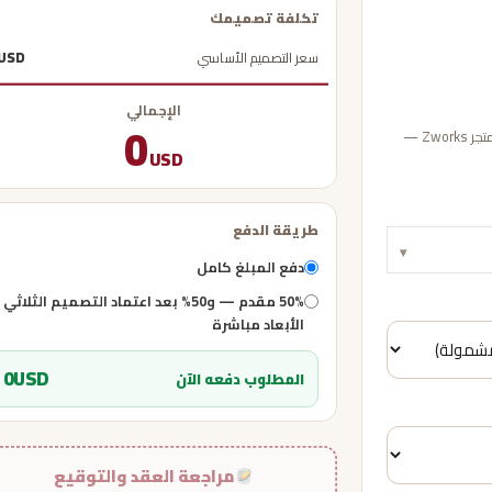
تكلفة تصميمك
سعر التصميم الأساسي
USD
الإجمالي
0
عبّئ بيانات مشروعك لحساب تكلفة التصميم وأكمل الدفع بأمان عبر متجر Zworks —
USD
طريقة الدفع
▾
دفع المبلغ كامل
50% مقدم — و50% بعد اعتماد التصميم الثلاثي
الأبعاد مباشرة
0
USD
المطلوب دفعه الآن
مراجعة العقد والتوقيع