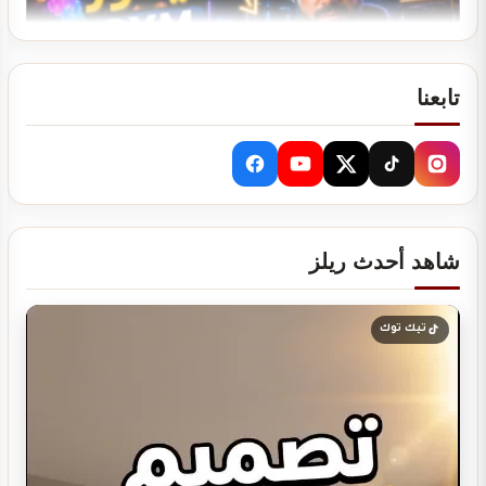
تصميم ديكور نادي رياضي GYM
تابعنا
دراسة جدوى لمشروعك
شاهد أحدث ريلز
تيك توك
تصميم ديكور كوفي شوب