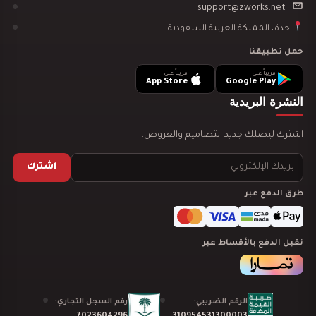
support@zworks.net
جدة، المملكة العربية السعودية
تصميم ديكور مدينة العاب مائية
حمل تطبيقنا
قريباً على
قريباً على
App Store
Google Play
النشرة البريدية
اشترك ليصلك جديد التصاميم والعروض.
تصميم ديكور نادي رياضي GYM
اشترك
طرق الدفع عبر
نقبل الدفع بالأقساط عبر
دراسة جدوى لمشروعك
الرقم الضريبي:
رقم السجل التجاري:
7023604296
310954531300003