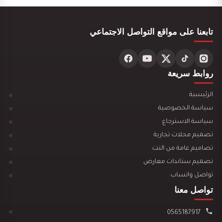
تابعنا على مواقع التواصل الاجتماعي
تصميم ديكور محل ألعاب أطفال مودرن
روابط سريعة
الرئيسية
سياسة الخصوصية
تصميم ديكور مكتبة وقرطاسية يجذب العملاء ويزيد…
سياسة الاسترجاع
تصميم محلات تجارية
تصاميم عامة من النت
تصميم ستاندات معارض
تواصل واتساب
تصميم ديكور سينما منزلية
تواصل معنا
0565187917