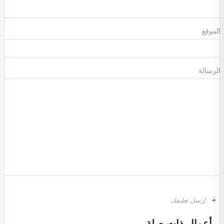
الموقع
الرسالة
تصميم ديكور محل ألعاب أطفال مودرن
أعمال ذات صلة