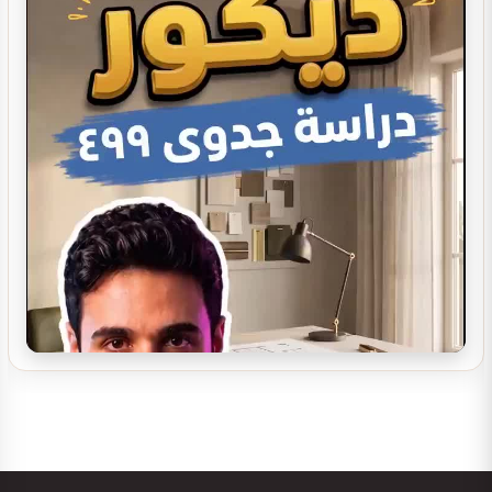
تصميم ديكور مطعم مندي عصري يجذب الزبائن…
تصميم ديكور كوفي شوب مودرن | أفكار…
تصميم ديكور سينما منزلية