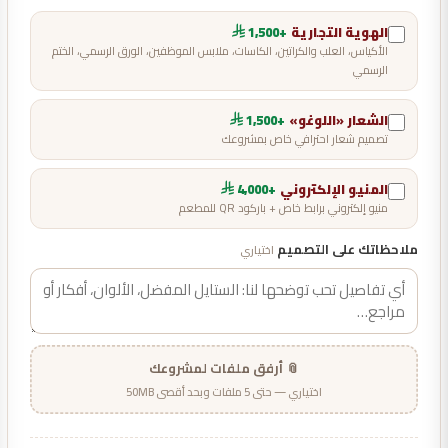
الهوية التجارية
+1,500
الأكياس، العلب والكراتين، الكاسات، ملابس الموظفين، الورق الرسمي، الختم
الرسمي
الشعار «اللوغو»
+1,500
تصميم شعار احترافي خاص بمشروعك
المنيو الإلكتروني
+4,000
منيو إلكتروني برابط خاص + باركود QR للمطعم
ملاحظاتك على التصميم
اختياري
📎 أرفق ملفات لمشروعك
اختياري — حتى 5 ملفات وبحد أقصى 50MB