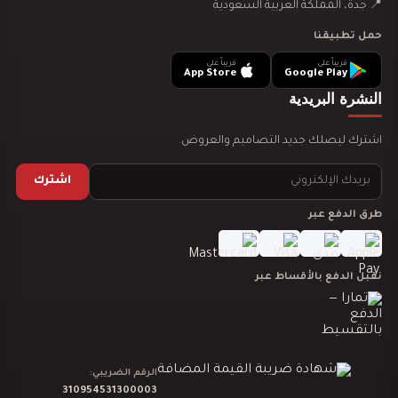
📍 جدة، المملكة العربية السعودية
حمل تطبيقنا
قريباً على
قريباً على
App Store
Google Play
تصميم ديكور مطعم مندي يجذب العملاء ويرفع…
النشرة البريدية
اشترك ليصلك جديد التصاميم والعروض.
اشترك
طرق الدفع عبر
تصميم ديكور مطعم بروست يجذب العملاء ويرفع…
نقبل الدفع بالأقساط عبر
تصميم ديكور مطعم شاورما يجذب العملاء ويرفع…
الرقم الضريبي:
310954531300003