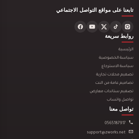
تابعنا على مواقع التواصل الاجتماعي
تصميم ديكور مطعم مشويات عصري
روابط سريعة
الرئيسية
سياسة الخصوصية
سياسة الاسترجاع
تصميم محلات تجارية
تصميم ديكور محل ألعاب أطفال مودرن
تصاميم عامة من النت
تصميم ستاندات معارض
تواصل واتساب
تواصل معنا
0565187917
تصميم ديكور مكتبة وقرطاسية يجذب العملاء ويزيد…
support@zworks.net