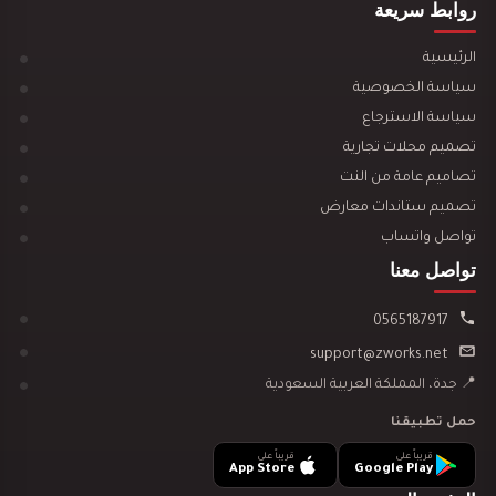
روابط سريعة
تصميم ديكور محل ذهب والماس و مجوهرات
الرئيسية
سياسة الخصوصية
سياسة الاسترجاع
تصميم محلات تجارية
تصميم مطعم بخاري سحابي
تصاميم عامة من النت
تصميم ستاندات معارض
تواصل واتساب
تواصل معنا
0565187917
تصميم ديكور سوبرماركت روعة
support@zworks.net
📍 جدة، المملكة العربية السعودية
حمل تطبيقنا
قريباً على
قريباً على
App Store
Google Play