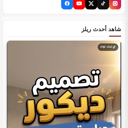
تصميم ديكور صالة بولنج
شاهد أحدث ريلز
تصميم ديكور مطعم شاورما
تيك توك
تصميم ديكور ديوانية