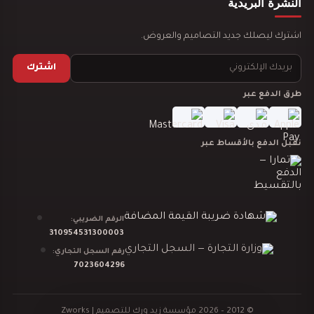
النشرة البريدية
تصميم جيم صالة حديد
اشترك ليصلك جديد التصاميم والعروض.
اشترك
طرق الدفع عبر
تصميم ديكور صالة بولنج
نقبل الدفع بالأقساط عبر
الرقم الضريبي:
تصميم ديكور مطعم شاورما
310954531300003
رقم السجل التجاري:
7023604296
© 2012 – 2026 مؤسسة زيد ورك للتصميم |
Zworks