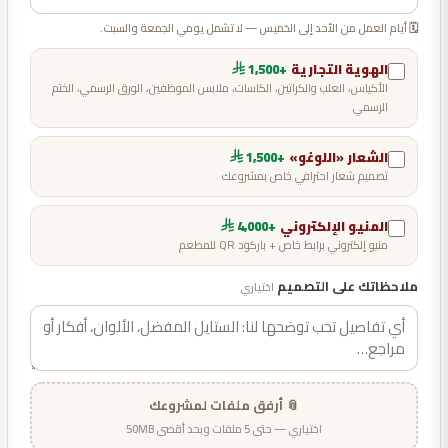
🗓️ أيام العمل من الأحد إلى الخميس — لا تشمل يومي الجمعة والسبت.
الهوية التجارية
+1,500
الأكياس، العلب والكراتين، الكاسات، ملابس الموظفين، الورق الرسمي، الختم
الرسمي
الشعار «اللوغو»
+1,500
تصميم شعار احترافي خاص بمشروعك
المنيو الإلكتروني
+4,000
منيو إلكتروني برابط خاص + باركود QR للمطعم
ملاحظاتك على التصميم
اختياري
📎 أرفق ملفات لمشروعك
اختياري — حتى 5 ملفات وبحد أقصى 50MB