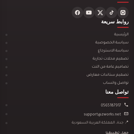
تصميم ديكور محل ألعاب أطفال مودرن
روابط سريعة
الرئيسية
سياسة الخصوصية
سياسة الاسترجاع
تصميم محلات تجارية
تصميم ديكور مكتبة وقرطاسية يجذب العملاء ويزيد…
تصاميم عامة من النت
تصميم ستاندات معارض
تواصل واتساب
تواصل معنا
0565187917
تصميم ديكور مطعم مندي يجذب العملاء ويرفع…
support@zworks.net
📍 جدة، المملكة العربية السعودية
حمل تطبيقنا