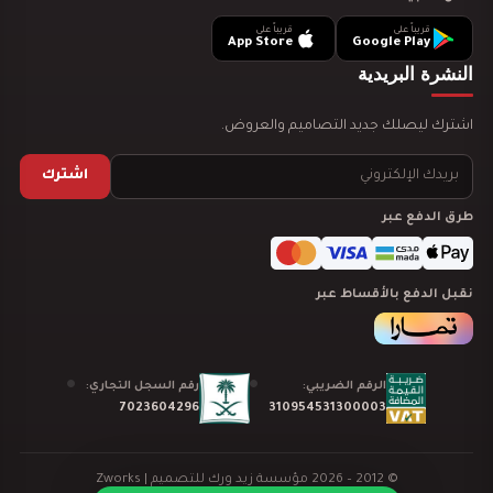
قريباً على
قريباً على
App Store
Google Play
تصميم ديكور مطعم بروست يجذب العملاء ويرفع…
النشرة البريدية
اشترك ليصلك جديد التصاميم والعروض.
اشترك
طرق الدفع عبر
تصميم ديكور مطعم شاورما يجذب العملاء ويرفع…
نقبل الدفع بالأقساط عبر
الرقم الضريبي:
رقم السجل التجاري:
تصميم ديكور مطعم برجر يجذب العملاء ويرفع…
7023604296
310954531300003
© 2012 – 2026 مؤسسة زيد ورك للتصميم |
Zworks