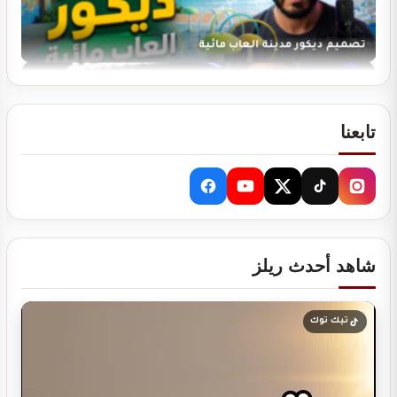
تصميم ديكور مدينة العاب مائية
تابعنا
تصميم ديكور نادي رياضي GYM
شاهد أحدث ريلز
دراسة جدوى لمشروعك
تيك توك