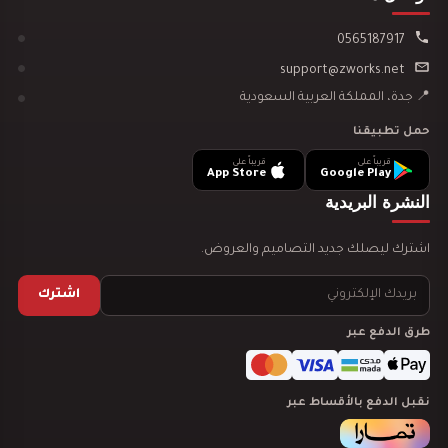
0565187917
تصميم ديكور سينما منزلية
support@zworks.net
📍 جدة، المملكة العربية السعودية
حمل تطبيقنا
قريباً على
قريباً على
App Store
Google Play
تصميم ديكور مدينة العاب مائية
النشرة البريدية
اشترك ليصلك جديد التصاميم والعروض.
اشترك
طرق الدفع عبر
تصميم ديكور نادي رياضي GYM
نقبل الدفع بالأقساط عبر