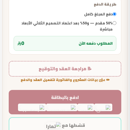
طريقة الدفع
دفع المبلغ كامل
50% مقدم — و50% بعد اعتماد التصميم الثلاثي الأبعاد
مباشرة
0
المطلوب دفعه الآن
📝 مراجعة العقد والتوقيع
✏️ عبّئ بيانات المشروع والفاتورة لتفعيل العقد والدفع
ادفع بالبطاقة
قسّطها مع