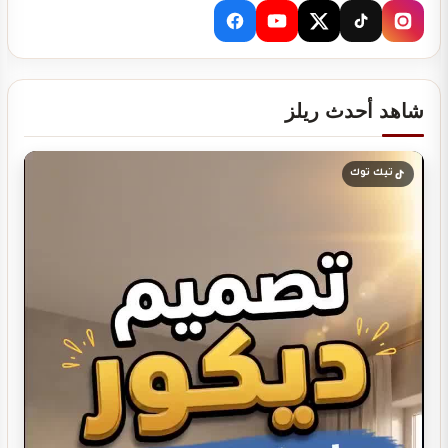
شاهد أحدث ريلز
دراسة جدوى لمشروعك
تيك توك
تصميم ديكور كوفي شوب