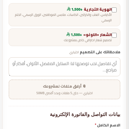
الهوية التجارية
+1,500
الأكياس، العلب والكراتين، الكاسات، ملابس الموظفين، الورق الرسمي، الختم
الرسمي
الشعار «اللوغو»
+1,500
تصميم شعار احترافي خاص بمشروعك
ملاحظاتك على التصميم
اختياري
📎 أرفق ملفات لمشروعك
اختياري — حتى 5 ملفات وبحد أقصى 50MB
بيانات التواصل والفاتورة الإلكترونية
الاسم الكامل
*