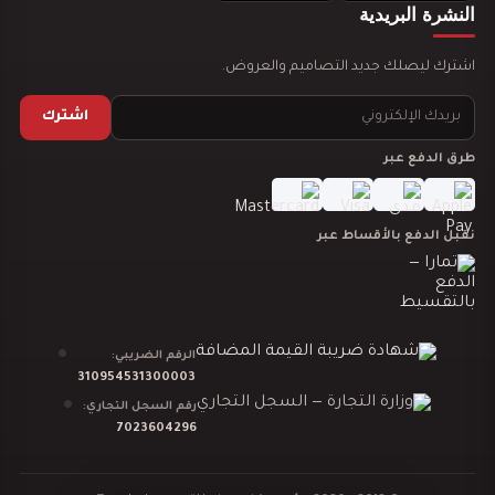
تصميم ديكور مدينة العاب مائية
النشرة البريدية
اشترك ليصلك جديد التصاميم والعروض.
اشترك
طرق الدفع عبر
تصميم ديكور نادي رياضي GYM
نقبل الدفع بالأقساط عبر
دراسة جدوى لمشروعك
الرقم الضريبي:
310954531300003
رقم السجل التجاري:
7023604296