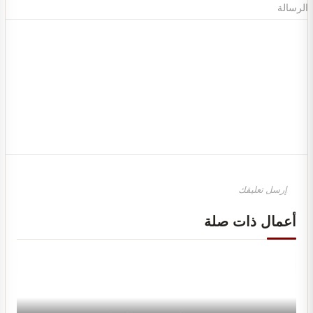
الرسالة
تصميم ديكور محل ألعاب أطفال مودرن
أعمال ذات صلة
تصميم ديكور مكتبة وقرطاسية يجذب العملاء ويزيد…