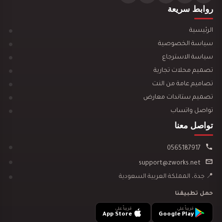
تصميم ديكور محل ألعاب أطفال مودرن
روابط سريعة
الرئيسية
سياسة الخصوصية
سياسة الاسترجاع
تصميم محلات تجارية
تصميم ديكور مكتبة وقرطاسية يجذب العملاء ويزيد…
تصاميم عامة من النت
تصميم ستاندات معارض
تواصل واتساب
تواصل معنا
0565187917
تصميم ديكور سينما منزلية
support@zworks.net
📍 جدة، المملكة العربية السعودية
حمل تطبيقنا
قريباً على
قريباً على
App Store
Google Play