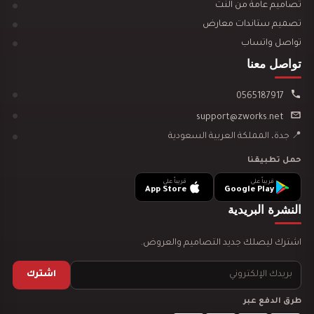
تصميم ديكور مدينة العاب مائية
تصاميم عامة من النت
تصميم ستاندات معارض
تواصل واتساب
تواصل معنا
0565187917
تصميم ديكور نادي رياضي GYM
support@zworks.net
📍 جدة، المملكة العربية السعودية
حمل تطبيقنا
قريباً على
قريباً على
App Store
Google Play
النشرة البريدية
دراسة جدوى لمشروعك
اشترك ليصلك جديد التصاميم والعروض.
اشترك
طرق الدفع عبر