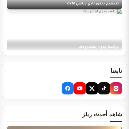
دراسة جدوى لمشروعك
تابعنا
تصميم ديكور كوفي شوب
شاهد أحدث ريلز
تصميم ديكور صيدلية مستلزمات العناية