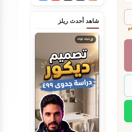
شاهد أحدث ريلز
فع
تصميم ديكور مطعم برجر يجذب
العملاء ويرفع…
تيك توك
تصميم ديكور مطعم مندي
عصري يجذب الزبائن…
تصميم ديكور كوفي شوب مودرن
| أفكار…