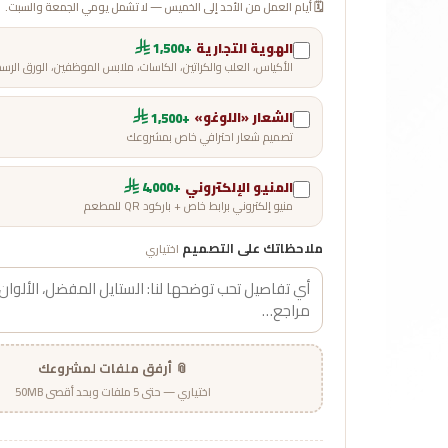
🗓️ أيام العمل من الأحد إلى الخميس — لا تشمل يومي الجمعة والسبت.
الهوية التجارية
+1,500
الأكياس، العلب والكراتين، الكاسات، ملابس الموظفين، الورق الرس
الشعار «اللوغو»
+1,500
تصميم شعار احترافي خاص بمشروعك
المنيو الإلكتروني
+4,000
منيو إلكتروني برابط خاص + باركود QR للمطعم
ملاحظاتك على التصميم
اختياري
📎 أرفق ملفات لمشروعك
اختياري — حتى 5 ملفات وبحد أقصى 50MB