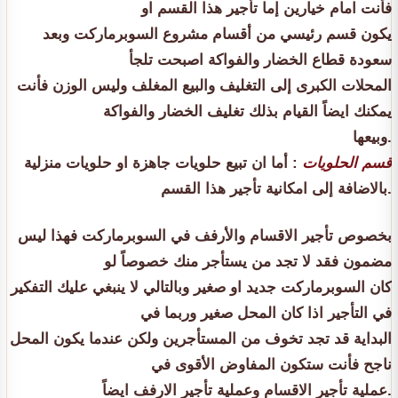
فأنت امام خيارين إما تأجير هذا القسم او
يكون قسم رئيسي من أقسام مشروع السوبرماركت وبعد
سعودة قطاع الخضار والفواكة اصبحت تلجأ
المحلات الكبرى إلى التغليف والبيع المغلف وليس الوزن فأنت
يمكنك ايضاً القيام بذلك تغليف الخضار والفواكة
وبيعها.
قسم الحلويات
: أما ان تبيع حلويات جاهزة او حلويات منزلية
بالاضافة إلى امكانية تأجير هذا القسم.
بخصوص تأجير الاقسام والأرفف في السوبرماركت فهذا ليس
مضمون فقد لا تجد من يستأجر منك خصوصاً لو
كان السوبرماركت جديد او صغير وبالتالي لا ينبغي عليك التفكير
في التأجير اذا كان المحل صغير وربما في
البداية قد تجد تخوف من المستأجرين ولكن عندما يكون المحل
ناجح فأنت ستكون المفاوض الأقوى في
عملية تأجير الاقسام وعملية تأجير الارفف ايضاً.