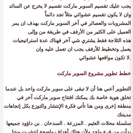
يجب عليك تقسيم السوبر ماركت تقسيم لا يخرج عن السائد
وان لا يكون تقسيم عشوائي مثلاً تجد دائماً
المشروبات والعصائر في آخر السوبر ماركت بهدف ان يمر
العميل على الكثير من الأرفف في طريقة من وإلى
هذه الثلاجة فقط يشتري شي آخر فهناك عدة استراتيجيات
يعمل وتخطيط للأرفف يجب ان تعمل عليه وان
لا تكون مواقعها عشوائي.
خطط تطوير مشروع السوبر ماركت
التطوير أعني هنا أن لا تبقى على سوبر ماركت واحد بل عندما
تخلق هوية خاصة بك يمكنك افتتاح سوبر ماركت آخر في
منطقة إخرى ومن هنا تأتي فكرة الإنتشار والتوزع بكل إتجاهات
مدينتك
سلسلة محلات العثيم . المزرعة . السدحان . بن داؤود جميعها
بدأت من فرع واحد ولأن هناك أهداف واضحة إنتشرت وبتنا