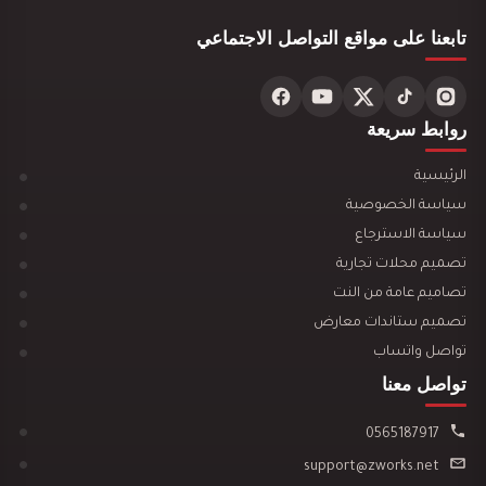
تابعنا على مواقع التواصل الاجتماعي
تصميم ديكور مركز تجميل نسائي فاخر وأنيق
روابط سريعة
الرئيسية
سياسة الخصوصية
سياسة الاسترجاع
تصميم ديكور محل ألعاب أطفال مودرن
تصميم محلات تجارية
تصاميم عامة من النت
تصميم ستاندات معارض
تواصل واتساب
تواصل معنا
تصميم ديكور مكتبة وقرطاسية يجذب العملاء ويزيد…
0565187917
support@zworks.net