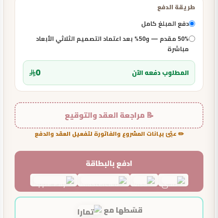
طريقة الدفع
دفع المبلغ كامل
50% مقدم — و50% بعد اعتماد التصميم الثلاثي الأبعاد
مباشرة
0
المطلوب دفعه الآن
📝 مراجعة العقد والتوقيع
✏️ عبّئ بيانات المشروع والفاتورة لتفعيل العقد والدفع
ادفع بالبطاقة
قسّطها مع