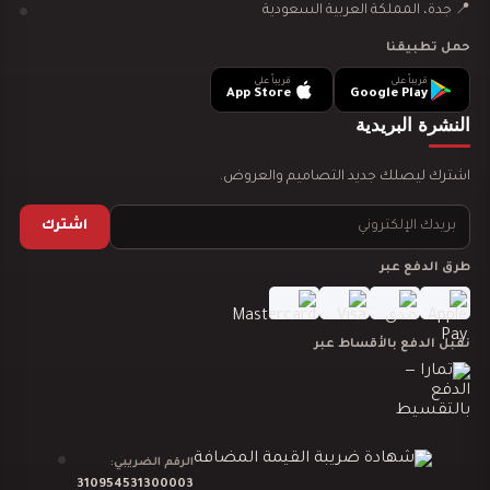
📍 جدة، المملكة العربية السعودية
حمل تطبيقنا
قريباً على
قريباً على
تصميم ديكور سينما منزلية
App Store
Google Play
النشرة البريدية
اشترك ليصلك جديد التصاميم والعروض.
اشترك
تصميم ديكور مدينة العاب مائية
طرق الدفع عبر
نقبل الدفع بالأقساط عبر
تصميم ديكور نادي رياضي GYM
الرقم الضريبي:
310954531300003