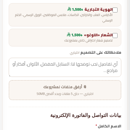
الهوية التجارية
+1,500
الأكياس، العلب والكراتين، الكاسات، ملابس الموظفين، الورق الرسمي، الختم
الرسمي
الشعار «اللوغو»
+1,500
تصميم شعار احترافي خاص بمشروعك
ملاحظاتك على التصميم
اختياري
📎 أرفق ملفات لمشروعك
اختياري — حتى 5 ملفات وبحد أقصى 50MB
بيانات التواصل والفاتورة الإلكترونية
الاسم الكامل
*