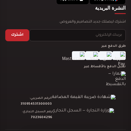
النشرة البريدية
تصميم ديكور صالة بولنج
اشترك ليصلك جديد التصاميم والعروض.
اشترك
طرق الدفع عبر
تصميم ديكور مخابز و افران
نقبل الدفع بالأقساط عبر
تصميم ديكور مطعم شاورما
الرقم الضريبي:
310954531300003
رقم السجل التجاري:
7023604296