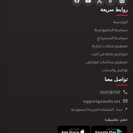
تصميم ديكور محل ذهب والماس و مجوهرات
روابط سريعة
الرئيسية
سياسة الخصوصية
سياسة الاسترجاع
تصميم محلات تجارية
تصميم ديكور سوبرماركت روعة
تصاميم عامة من النت
تصميم ستاندات معارض
تواصل واتساب
تواصل معنا
0565187917
تصميم جيم صالة حديد
support@zworks.net
📍 جدة، المملكة العربية السعودية
حمل تطبيقنا
قريباً على
قريباً على
App Store
Google Play