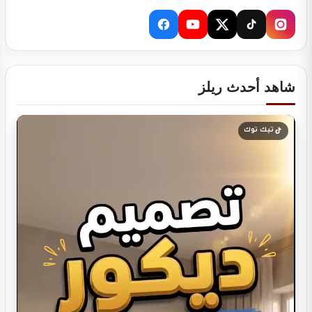
تصميم ديكور مخابز و افران
شاهد أحدث ريلز
تصميم ديكور مطعم شاورما
تيك توك
تصميم ديكور ديوانية