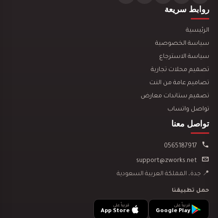
تصميم ديكور محل ألعاب أطفال مودرن
روابط سريعة
الرئيسية
سياسة الخصوصية
سياسة الاسترجاع
تصميم محلات تجارية
تصميم ديكور مكتبة وقرطاسية يجذب العملاء ويزيد…
تصاميم عامة من النت
تصميم ستاندات معارض
تواصل واتساب
تواصل معنا
0565187917
تصميم ديكور سينما منزلية
support@zworks.net
📍 جدة، المملكة العربية السعودية
حمل تطبيقنا
قريباً على
قريباً على
App Store
Google Play