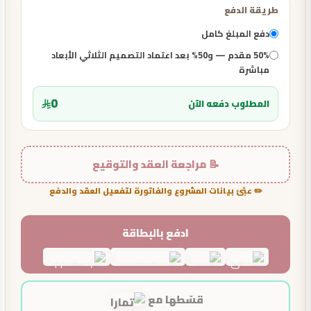
طريقة الدفع
دفع المبلغ كامل
50% مقدم — و50% بعد اعتماد التصميم الثلاثي الأبعاد
مباشرة
0
المطلوب دفعه الآن
📝 مراجعة العقد والتوقيع
✏️ عبّئ بيانات المشروع والفاتورة لتفعيل العقد والدفع
ادفع بالبطاقة
قسّطها مع