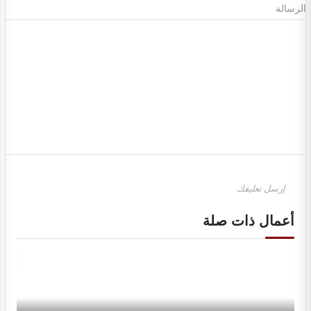
الرسالة
تصميم ديكور محل ألعاب أطفال مودرن
أعمال ذات صلة
تصميم ديكور مكتبة وقرطاسية يجذب العملاء ويزيد…