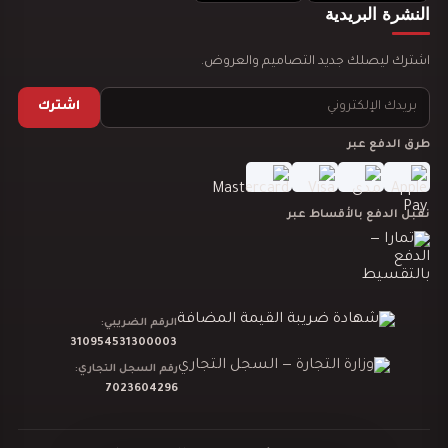
النشرة البريدية
تصميم ديكور مدينة العاب مائية
اشترك ليصلك جديد التصاميم والعروض.
اشترك
طرق الدفع عبر
تصميم ديكور نادي رياضي GYM
نقبل الدفع بالأقساط عبر
دراسة جدوى لمشروعك
الرقم الضريبي:
310954531300003
رقم السجل التجاري:
7023604296