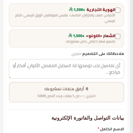
الهوية التجارية
+1,500
الأكياس، العلب والكراتين، الكاسات، ملابس الموظفين، الورق الرسمي، الختم
الرسمي
الشعار «اللوغو»
+1,500
تصميم شعار احترافي خاص بمشروعك
ملاحظاتك على التصميم
اختياري
📎 أرفق ملفات لمشروعك
اختياري — حتى 5 ملفات وبحد أقصى 50MB
بيانات التواصل والفاتورة الإلكترونية
الاسم الكامل
*