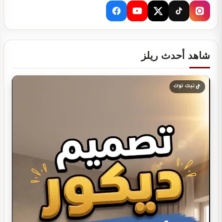
تصميم ديكور نادي رياضي GYM
شاهد أحدث ريلز
دراسة جدوى لمشروعك
تيك توك
تصميم ديكور كوفي شوب