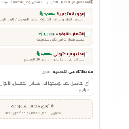
🗓️ أيام العمل من الأحد إلى الخميس — لا تشمل يومي الجمعة والسبت.
الهوية التجارية
+1,500
الأكياس، العلب والكراتين، الكاسات، ملابس الموظفين، الورق الرس
الشعار «اللوغو»
+1,500
تصميم شعار احترافي خاص بمشروعك
المنيو الإلكتروني
+4,000
منيو إلكتروني برابط خاص + باركود QR للمطعم
ملاحظاتك على التصميم
اختياري
📎 أرفق ملفات لمشروعك
اختياري — حتى 5 ملفات وبحد أقصى 50MB