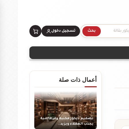
بحث
تسجيل دخول
تصميم ديكور محل ألعاب أطفال
مودرن
أعمال ذات صلة
تصميم ديكور مكتبة وقرطاسية
يجذب العملاء ويزيد…