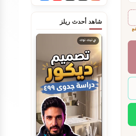
شاهد أحدث ريلز
فع
تصميم ديكور مطعم برجر يجذب
العملاء ويرفع…
تيك توك
تصميم ديكور مطعم مندي
عصري يجذب الزبائن…
تصميم ديكور كوفي شوب مودرن
| أفكار…