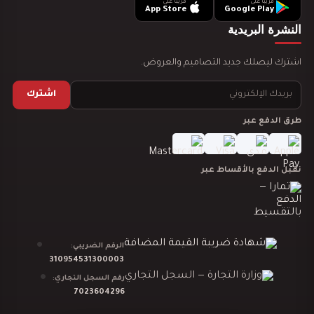
قريباً على
قريباً على
App Store
Google Play
تصميم ديكور مطعم بروست يجذب العملاء ويرفع…
النشرة البريدية
اشترك ليصلك جديد التصاميم والعروض.
اشترك
طرق الدفع عبر
تصميم ديكور مطعم شاورما يجذب العملاء ويرفع…
نقبل الدفع بالأقساط عبر
تصميم ديكور مطعم برجر يجذب العملاء ويرفع…
الرقم الضريبي:
310954531300003
رقم السجل التجاري:
7023604296