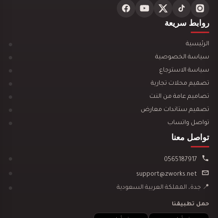
تصميم ديكور محل ألعاب أطفال مودرن
روابط سريعة
الرئيسية
سياسة الخصوصية
سياسة الاسترجاع
تصميم محلات تجارية
تصميم ديكور مكتبة وقرطاسية يجذب العملاء ويزيد…
تصاميم عامة من النت
تصميم ستاندات معارض
تواصل واتساب
تواصل معنا
0565187917
تصميم ديكور مطعم مندي يجذب العملاء ويرفع…
support@zworks.net
📍 جدة، المملكة العربية السعودية
حمل تطبيقنا