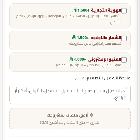
الهوية التجارية
+1,500
الأكياس، العلب والكراتين، الكاسات، ملابس الموظفين، الورق الرسمي، الختم
الرسمي
الشعار «اللوغو»
+1,500
تصميم شعار احترافي خاص بمشروعك
المنيو الإلكتروني
+4,000
منيو إلكتروني برابط خاص + باركود QR للمطعم
ملاحظاتك على التصميم
اختياري
📎 أرفق ملفات لمشروعك
اختياري — حتى 5 ملفات وبحد أقصى 50MB