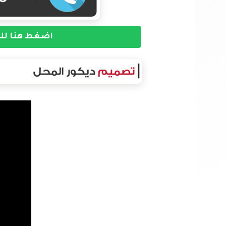
اضغط هنا للت