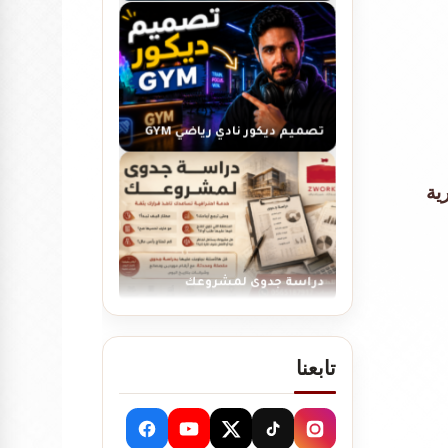
تصميم ديكور نادي رياضي GYM
ارية
دراسة جدوى لمشروعك
تابعنا
تصميم ديكور كوفي شوب