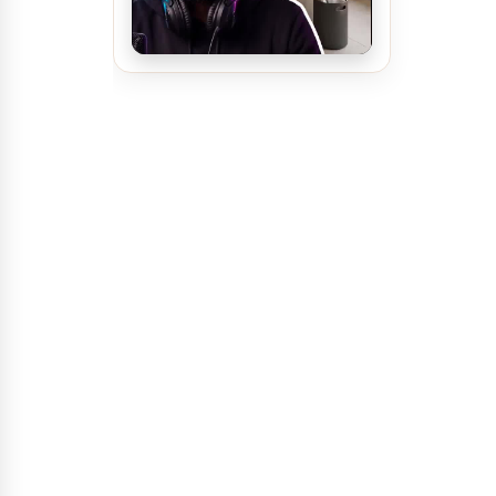
مغسلة سيارات يدوية و
اتوماتيكية ديكور مودرن
اراباح مشروع سوبرماركت
تصميم ديكور سينما منزلية