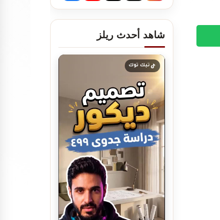
شاهد أحدث ريلز
تصميم ديكور صيدلية
مستلزمات العناية
تيك توك
تصميم بوفيه مودرن
تصميم ديكور بوفية و كافيتيريا