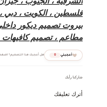
الشرقية ، الجنوب ، جيزان 
فلسطين ، الكويت ، دبي ، ال
بيروت تصميم ديكور داخلي
مطاعم ، تصميم كافيهات ،
أعجبني
0
هل أعجبك هذا التصميم؟ اضغط 
شاركنا رأيك
أترك تعليقك